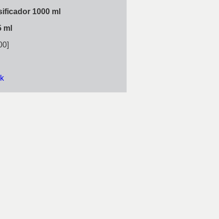
ificador 1000 ml
5 ml
00]