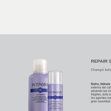
REPAIR
Champú bals
Nutre, hidrata
externa del cab
alisando las z
frágiles, dota 
los agentes ext
gran suavidad b